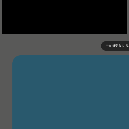
오늘 하루 열지 않
expand_more
회사소개
기업 개요
역량
연혁
고객사
인사말
조직도
사업장