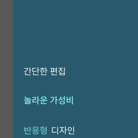
CI 소개
고우넷 복지제도
인재상
채용공고
구매 ·
문의하기
간단한 편집
ESG
놀라운 가성비
반응형
디자인