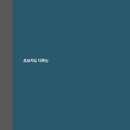
expand_more
사업소개
IT 인프라
IT 서비스
AI 컨설팅
초보자도 다루는
조달 · 공공
모바일 서비스
교육 서비스
고우넷 외식사업
expand_more
고우넷 이야기
고우패밀리 소식