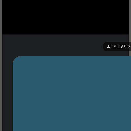
오늘 하루 열지 않
expand_more
회사소개
기업 개요
역량
연혁
고객사
인사말
조직도
사업장