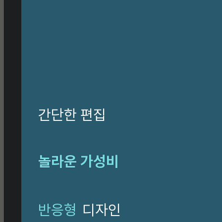
CI 소개
고우넷 복지제도
인재상
채용공고
구매 ·
문의하기
간단한 편집
ESG
놀라운 가성비
반응형
디자인