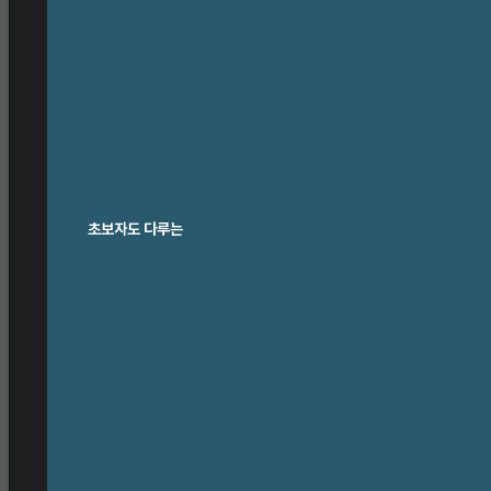
expand_more
사업소개
IT 인프라
IT 서비스
AI 컨설팅
초보자도 다루는
조달 · 공공
모바일 서비스
교육 서비스
고우넷 외식사업
expand_more
고우넷 이야기
고우패밀리 소식